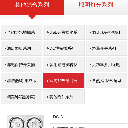
其他综合系列
照明灯光系列
全铜防水地插系
USB开关插座系
酒店床头柜控制
列
列
开关系列
酒店面板系列
DC地板插系列
浴霸开关系列
漏电保护开关插
多用途电源转换
大功率多用途电
座系列
器插座系列
源转换器插座系列
清洁低碳·集成吊
室内加热器（浴
自然风·换气扇系
顶系列
霸）系列
列
精美终端照明箱
其他附件系列
系列
DC-A1